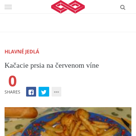
Skip
to
content
HLAVNÉ JEDLÁ
Kačacie prsia na červenom víne
0
SHARES