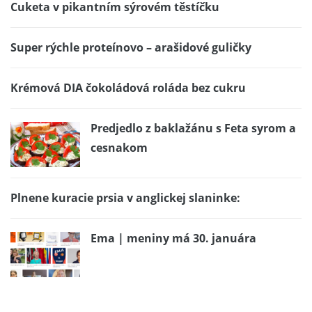
Cuketa v pikantním sýrovém těstíčku
Super rýchle proteínovo – arašidové guličky
Krémová DIA čokoládová roláda bez cukru
Predjedlo z baklažánu s Feta syrom a
cesnakom
Plnene kuracie prsia v anglickej slaninke:
Ema | meniny má 30. januára
Čučoriedkový koláčik s mascarpone