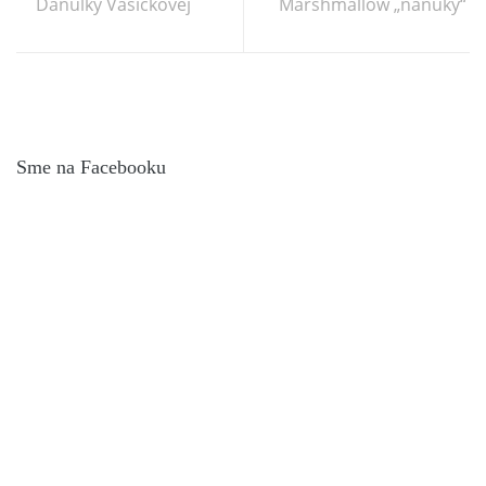
Danulky Vašíčkovej
Marshmallow „nanuky“
Sme na Facebooku