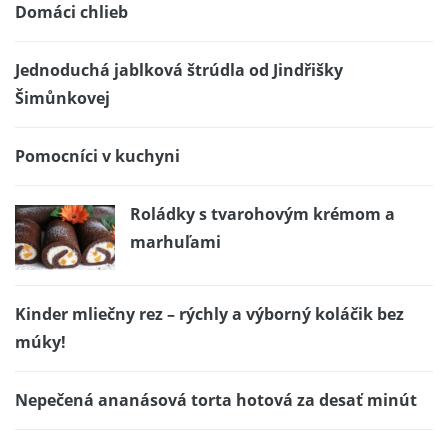
Domáci chlieb
Jednoduchá jablková štrúdla od Jindřišky
Šimůnkovej
Pomocníci v kuchyni
Roládky s tvarohovým krémom a
marhuľami
Kinder mliečny rez – rýchly a výborný koláčik bez
múky!
Nepečená ananásová torta hotová za desať minút