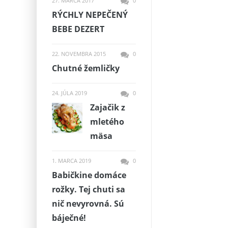
27. MARCA 2017
0
RÝCHLY NEPEČENÝ
BEBE DEZERT
22. NOVEMBRA 2015
0
Chutné žemličky
24. JÚLA 2019
0
Zajačik z
mletého
mäsa
1. MARCA 2019
0
Babičkine domáce
rožky. Tej chuti sa
nič nevyrovná. Sú
báječné!