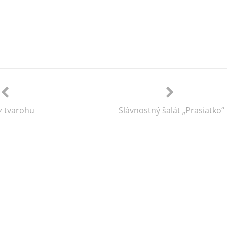
z tvarohu
Slávnostný šalát „Prasiatko“