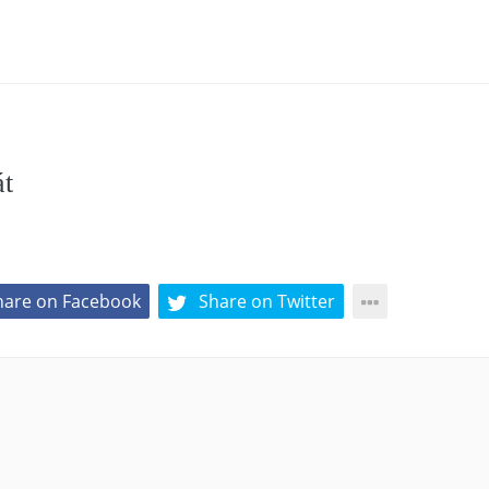
át
hare on Facebook
Share on Twitter