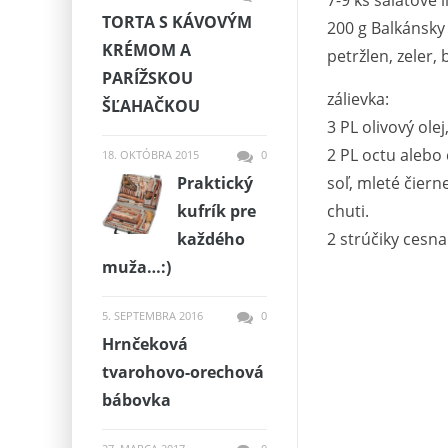
7-9 ks šalátové l
TORTA S KÁVOVÝM
200 g Balkánsky 
KRÉMOM A
petržlen, zeler, 
PARÍŽSKOU
zálievka:
ŠĽAHAČKOU
3 PL olivový olej
2 PL octu alebo 
18. OKTÓBRA 2015
0
Praktický
soľ, mleté ​​čier
kufrík pre
chuti.
každého
2 strúčiky cesna
muža…:)
5. SEPTEMBRA 2016
0
Hrnčeková
tvarohovo-orechová
bábovka