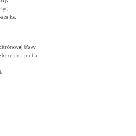
isty,
syr,
bazalka.
,
citrónovej šťavy
ne korenie – podľa
k