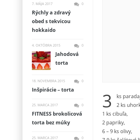
7. MÁJA 2017
0
Rýchly a zdravý
obed s tekvicou
hokkaido
4. OKTÓBRA 2015
0
Jahodová
torta
18. NOVEMBRA 2015
0
Inšpirácie – torta
3
ks parada
2 ks uhork
25. MARCA 2017
0
1 ks cibuľa,
FITNESS brokolicová
2 papriky,
torta bez múky
6 – 9 ks olivy,
25. MARCA 2017
0