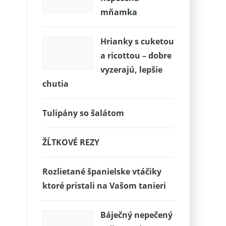
mňamka
Hrianky s cuketou
a ricottou – dobre
vyzerajú, lepšie
chutia
Tulipány so šalátom
ŽĹTKOVÉ REZY
Rozlietané španielske vtáčiky
ktoré pristali na Vašom tanieri
Báječný nepečený