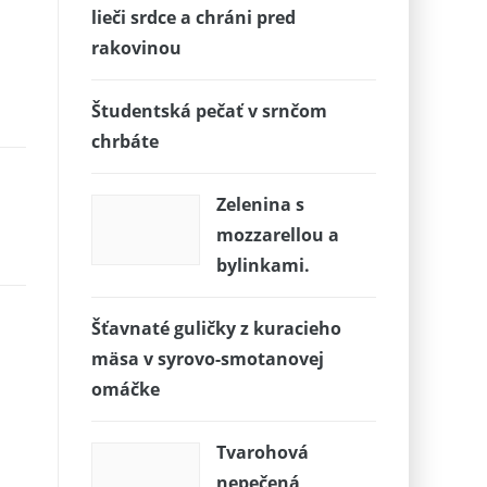
lieči srdce a chráni pred
rakovinou
Študentská pečať v srnčom
chrbáte
Zelenina s
mozzarellou a
bylinkami.
Šťavnaté guličky z kuracieho
mäsa v syrovo-smotanovej
omáčke
Tvarohová
nepečená