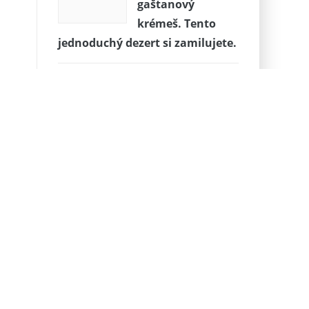
gaštanový
krémeš. Tento
jednoduchý dezert si zamilujete.
Drink na zbavenie tuku
Ľahodné
banánové
Smoothie trikrát
inak a zakaždým zdravo
Kokosový šalát Ambrosia
Klasický ořechový dort od Věrky
Slonie slzy