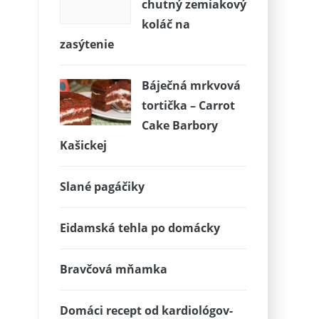
chutný zemiakový
koláč na
zasýtenie
Báječná mrkvová
tortička – Carrot
Cake Barbory
Kašickej
Slané pagáčiky
Eidamská tehla po domácky
Bravčová mňamka
Domáci recept od kardiológov-