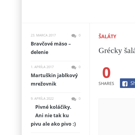
23. MARCA 2017
0
ŠALÁTY
Bravčové mäso –
Grécky šal
delenie
0
1. APRÍLA 2017
0
Martuškin jablkový
S
SHARES
mrežovnik
9. APRÍLA 2022
0
Pivné koláčiky.
Ani nie tak ku
pivu ale ako pivo :)