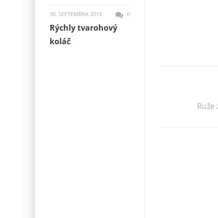
30. SEPTEMBRA 2019
0
Rýchly tvarohový
koláč
Ruže 