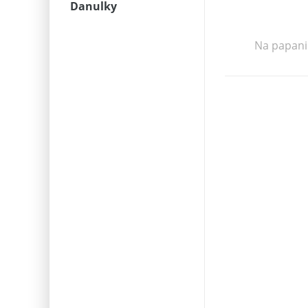
Danulky
Na papanie