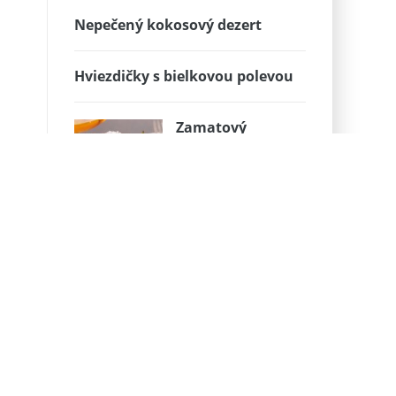
Nepečený kokosový dezert
Hviezdičky s bielkovou polevou
Zamatový
zákusok ktorý
nesklame
Danulkine lahodné kokosové
kocky
Superjednoduché
pleteničky, pri
ktorych sa
nenarobíte a sú vhodné na