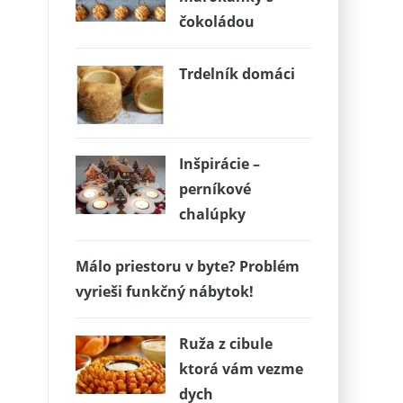
čokoládou
Trdelník domáci
Inšpirácie –
perníkové
chalúpky
Málo priestoru v byte? Problém
vyrieši funkčný nábytok!
Ruža z cibule
ktorá vám vezme
dych