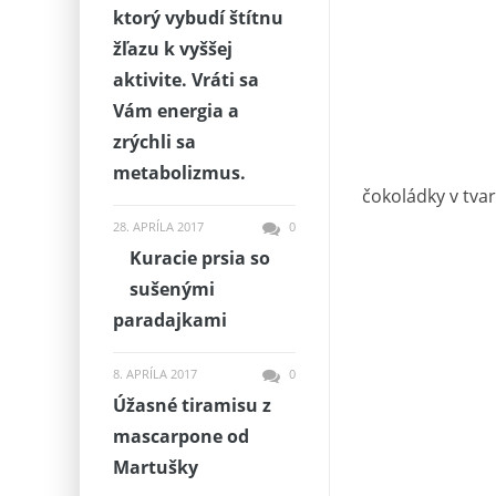
ktorý vybudí štítnu
žľazu k vyššej
aktivite. Vráti sa
Vám energia a
zrýchli sa
metabolizmus.
čokoládky v tva
28. APRÍLA 2017
0
Kuracie prsia so
sušenými
paradajkami
8. APRÍLA 2017
0
Úžasné tiramisu z
mascarpone od
Martušky