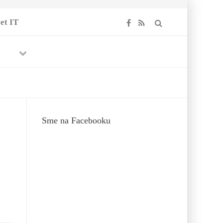
et IT
Previous
Next
ipánov
Sme na Facebooku
ojou