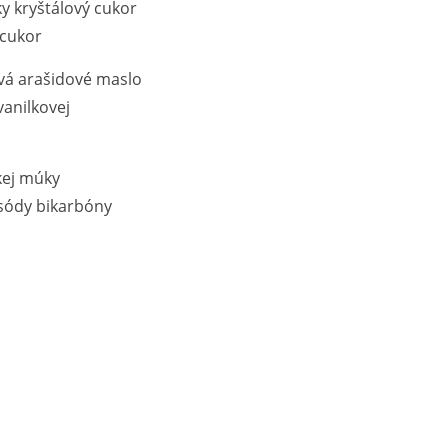
ky kryštálový cukor
 cukor
vá arašidové maslo
vanilkovej
kej múky
 sódy bikarbóny