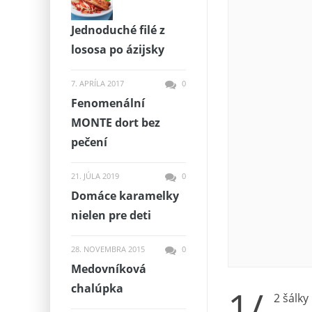
Jednoduché filé z
lososa po ázijsky
7. APRÍLA 2017
0
Fenomenální
MONTE dort bez
pečení
21. JÚLA 2019
0
Domáce karamelky
nielen pre deti
28. NOVEMBRA 2015
0
Medovníková
chalúpka
1/
2 šálky