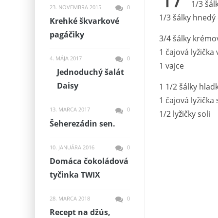
1/3 šál
23. NOVEMBRA 2015
0
1/3 šálky hnedý
Krehké škvarkové
pagáčiky
3/4 šálky krémo
1 čajová lyžička 
4. MÁJA 2017
0
1 vajce
Jednoduchý šalát
Daisy
1 1/2 šálky hlad
1 čajová lyžička
13. MARCA 2017
0
1/2 lyžičky soli
Šeherezádin sen.
10. JANUÁRA 2016
0
Domáca čokoládová
tyčinka TWIX
28. MARCA 2018
0
Recept na džús,