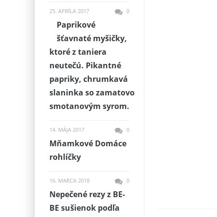
25. APRÍLA 2017
0
Paprikové
šťavnaté myšičky,
ktoré z taniera
neutečú. Pikantné
papriky, chrumkavá
slaninka so zamatovo
smotanovým syrom.
14. MÁJA 2017
0
Mňamkové Domáce
rohlíčky
16. MARCA 2018
0
Nepečené rezy z BE-
BE sušienok podľa