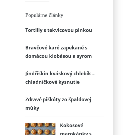
Populárne články
Tortilly s tekvicovou plnkou
Bravčové karé zapekané s
domácou klobásou a syrom
Jindřiškin kváskový chlebík –
chladničkové kysnutie
Zdravé piškóty zo špaldovej
múky
Kokosové
marokánky s