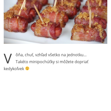
V
ôňa, chuť, vzhľad všetko na jednotku…
Takéto minipochúťky si môžete dopriať
kedykoľvek