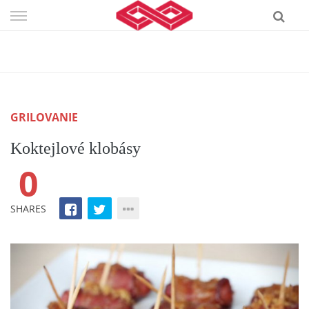
Skip
to
content
GRILOVANIE
Koktejlové klobásy
0
SHARES