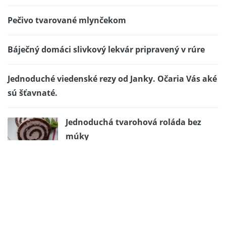
Pečivo tvarované mlynčekom
Báječný domáci slivkový lekvár pripravený v rúre
Jednoduché viedenské rezy od Janky. Očaria Vás aké
sú šťavnaté.
Jednoduchá tvarohová roláda bez
múky
Chrumkavé čokoládové sušienky
Chutná mačička z vajíčka