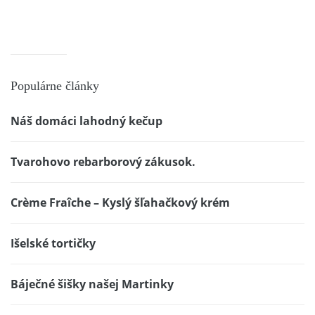
Populárne články
Náš domáci lahodný kečup
Tvarohovo rebarborový zákusok.
Crème Fraîche – Kyslý šľahačkový krém
Išelské tortičky
Báječné šišky našej Martinky