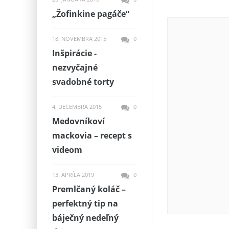
„Žofinkine pagáče“
18. NOVEMBRA 2015
0
Inšpirácie -
nezvyčajné
svadobné torty
4. DECEMBRA 2015
0
Medovníkoví
mackovia – recept s
videom
13. APRÍLA 2019
0
Premlčaný koláč –
perfektný tip na
báječný nedeľný