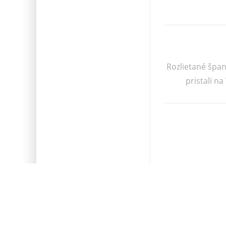
Rozlietané špan
pristali n