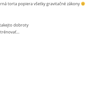
rná torta popiera všetky gravitačné zákony
takejto dobroty
a trénovať…