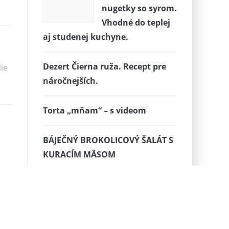
nugetky so syrom.
Vhodné do teplej
aj studenej kuchyne.
Dezert Čierna ruža. Recept pre
ie
náročnejších.
Torta „mňam“ – s videom
BÁJEČNÝ BROKOLICOVÝ ŠALÁT S
KURACÍM MÄSOM
Tieto zemiakové uzly prekvapia
svojou chuťou nielen Vás
Jemná banánová bábovka od