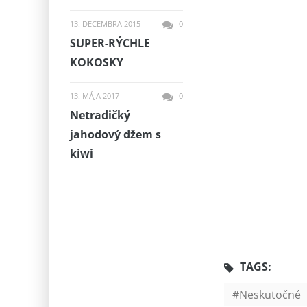
13. DECEMBRA 2015
0
SUPER-RÝCHLE
KOKOSKY
13. MÁJA 2017
0
Netradičký
jahodový džem s
kiwi
TAGS:
Neskutočné