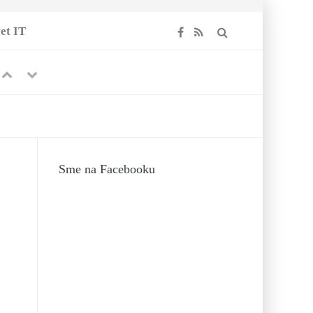
et IT
Previous
Next
.
-
16.
Sme na Facebooku