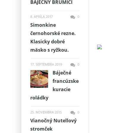
BÁJEČNÝ BRUMÍCI
8. APRÍLA 2017
0
Simonkine
černohorské rezne.
Klasicky dobré
mäsko s ryžkou.
17. SEPTEMBRA 2019
0
Báječné
francúzske
kuracie
roládky
25. NOVEMBRA 2015
0
Vianočný Nutellový
stromček