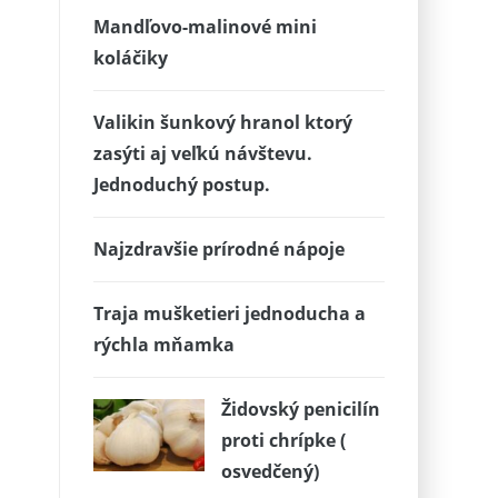
Mandľovo-malinové mini
koláčiky
Valikin šunkový hranol ktorý
zasýti aj veľkú návštevu.
Jednoduchý postup.
Najzdravšie prírodné nápoje
Traja mušketieri jednoducha a
rýchla mňamka
Židovský penicilín
proti chrípke (
osvedčený)