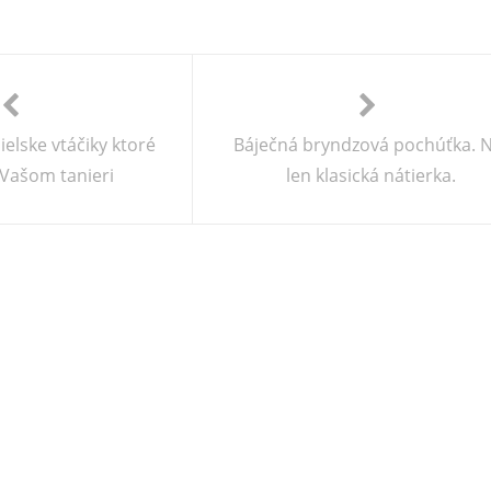
ielske vtáčiky ktoré
Báječná bryndzová pochúťka. N
a Vašom tanieri
len klasická nátierka.