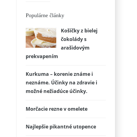
Populárne články
Košíčky z bielej
čokolády s
arašidovým
prekvapením
Kurkuma – korenie známe i
neznáme. Účinky na zdravie i
možné nežiadúce účinky.
Morčacie rezne v omelete
Najlepšie pikantné utopence