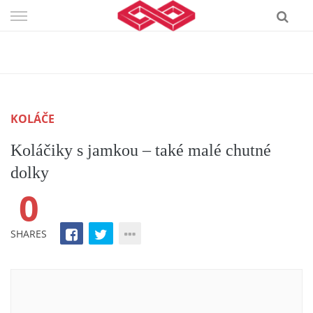
Skip
to
content
KOLÁČE
Koláčiky s jamkou – také malé chutné
dolky
0
SHARES