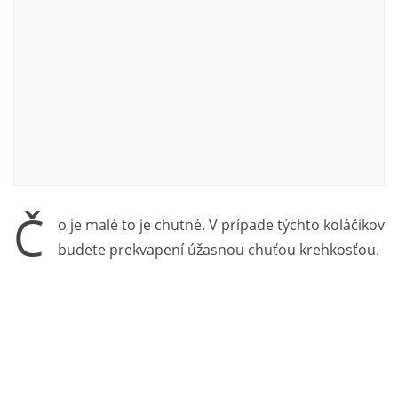
Č
o je malé to je chutné. V prípade týchto koláčikov
budete prekvapení úžasnou chuťou krehkosťou.