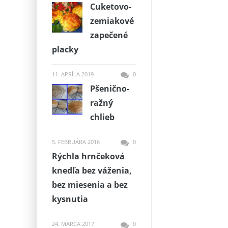
Cuketovo-
zemiakové
zapečené
placky
11. APRÍLA 2019
0
Pšenično-
ražný
chlieb
5. FEBRUÁRA 2016
0
Rýchla hrnčeková
knedľa bez váženia,
bez miesenia a bez
kysnutia
24. MARCA 2017
0