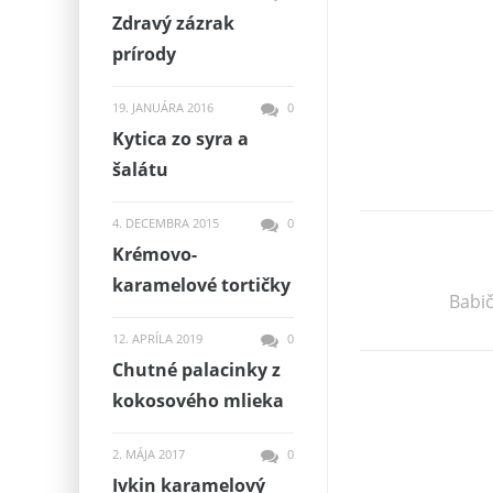
Zdravý zázrak
prírody
19. JANUÁRA 2016
0
Kytica zo syra a
šalátu
4. DECEMBRA 2015
0
Krémovo-
karamelové tortičky
Babi
12. APRÍLA 2019
0
Chutné palacinky z
kokosového mlieka
2. MÁJA 2017
0
Ivkin karamelový