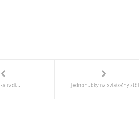
čka radí…
Jednohubky na sviatočný stôl