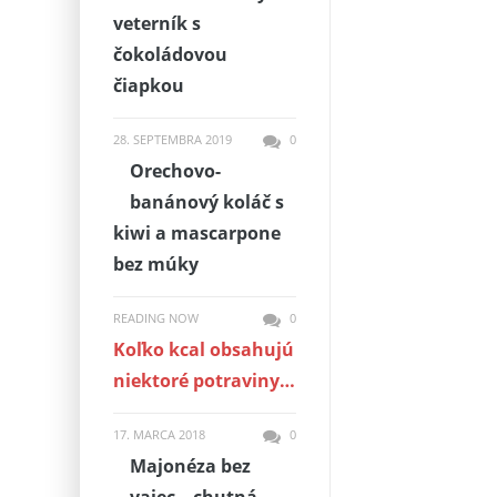
veterník s
čokoládovou
čiapkou
28. SEPTEMBRA 2019
0
Orechovo-
banánový koláč s
kiwi a mascarpone
bez múky
READING NOW
0
Koľko kcal obsahujú
niektoré potraviny…
17. MARCA 2018
0
Majonéza bez
vajec – chutná