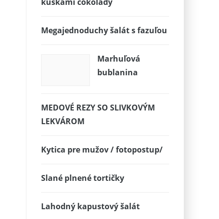
kúskami čokolády
Megajednoduchy šalát s fazuľou
Marhuľová
bublanina
MEDOVÉ REZY SO SLIVKOVÝM
LEKVÁROM
Kytica pre mužov / fotopostup/
Slané plnené tortičky
Lahodný kapustový šalát