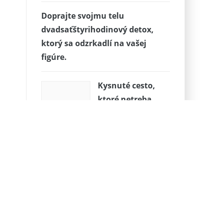
Doprajte svojmu telu
dvadsaťštyrihodinový detox,
ktorý sa odzrkadlí na vašej
figúre.
Kysnuté cesto,
ktoré netreba
miesiť
Teľacinka s
citrónom a
mrkvou
Nápoj na detoxikáciu pečene a
schudnutie