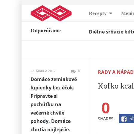
Skip
Recepty
Menin
to
Diétne srňacie bift
content
Odporúčame
Plnené bagety
-
10.
Jednoduchý orecho
pridaného rumu…
Mandľovo-malinové
Narodeninová tort
22. MARCA 2017
0
RADY A NÁPAD
Horúce čokoládové
Domáce zemiakové
Zdravá Mrkvový ná
Koľko kcal
lupienky bez éčok.
Najkrajšia Narode
Pripravte si
Študentská pečať 
0
pochúťku na
Báječný ovocný kol
večerné chvíle
S
SHARES
pohody. Domáce
chutia najlepšie.