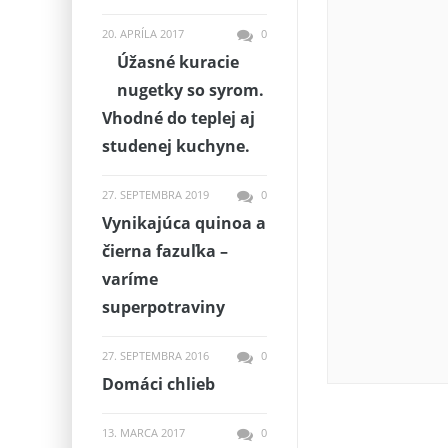
20. APRÍLA 2017
0
Úžasné kuracie
nugetky so syrom.
Vhodné do teplej aj
studenej kuchyne.
27. SEPTEMBRA 2019
0
Vynikajúca quinoa a
čierna fazuľka –
varíme
superpotraviny
27. SEPTEMBRA 2016
0
Domáci chlieb
13. MARCA 2017
0