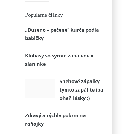
Populárne články
„Duseno – pečené“ kurča podľa
babičky
Klobásy so syrom zabalené v
slaninke
Snehové zápalky –
týmto zapálite iba
oheň lásky :)
Zdravý a rýchly pokrm na
raňajky