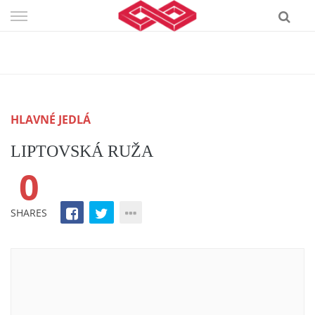
Skip
to
content
HLAVNÉ JEDLÁ
LIPTOVSKÁ RUŽA
0
SHARES