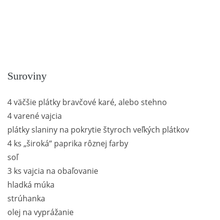
Suroviny
4 väčšie plátky bravčové karé, alebo stehno
4 varené vajcia
plátky slaniny na pokrytie štyroch veľkých plátkov
4 ks „široká“ paprika rôznej farby
soľ
3 ks vajcia na obaľovanie
hladká múka
strúhanka
olej na vyprážanie