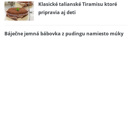
Klasické talianské Tiramisu ktoré
pripravia aj deti
Báječne jemná bábovka z pudingu namiesto múky
Superrýchle špagety z jedného hrnca
6 rôznych druhov vianočného pečiva od Jindřišky
Šimůnkovej /3/
Chlieb s tajomstvom
Ruže nielen pre dámy..:)
Voňavé kuracie prsíčka s