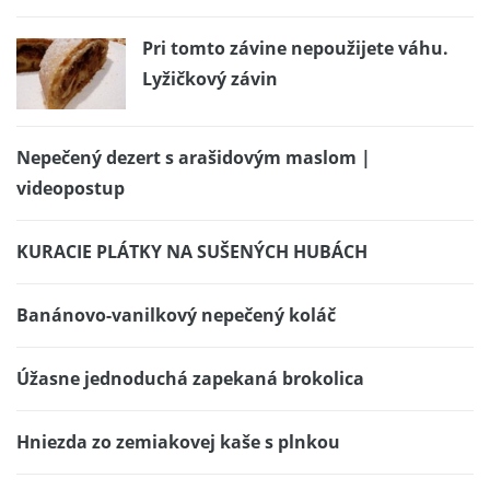
Pri tomto závine nepoužijete váhu.
Lyžičkový závin
Nepečený dezert s arašidovým maslom |
videopostup
KURACIE PLÁTKY NA SUŠENÝCH HUBÁCH
Banánovo-vanilkový nepečený koláč
Úžasne jednoduchá zapekaná brokolica
Hniezda zo zemiakovej kaše s plnkou