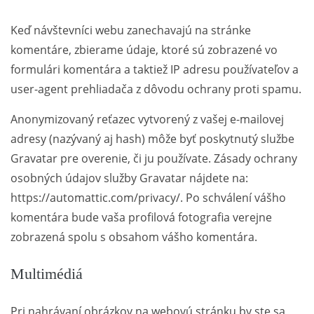
Keď návštevníci webu zanechavajú na stránke
komentáre, zbierame údaje, ktoré sú zobrazené vo
formulári komentára a taktiež IP adresu používateľov a
user-agent prehliadača z dôvodu ochrany proti spamu.
Anonymizovaný reťazec vytvorený z vašej e-mailovej
adresy (nazývaný aj hash) môže byť poskytnutý službe
Gravatar pre overenie, či ju používate. Zásady ochrany
osobných údajov služby Gravatar nájdete na:
https://automattic.com/privacy/. Po schválení vášho
komentára bude vaša profilová fotografia verejne
zobrazená spolu s obsahom vášho komentára.
Multimédiá
Pri nahrávaní obrázkov na webovú stránku by ste sa