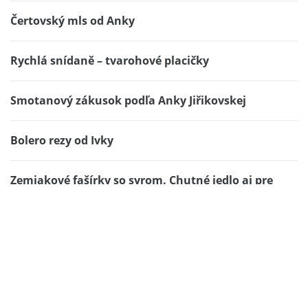
Čertovský mls od Anky
Rychlá snídaně – tvarohové placičky
Smotanový zákusok podľa Anky Jiřikovskej
Bolero rezy od Ivky
Zemiakové fašírky so syrom. Chutné jedlo aj pre
celiatikov.
Jahodová smotanová ovocná torta.
Vhodná aj pre celiatikov. Chutná pre
všetkých.