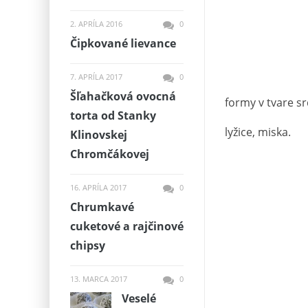
2. APRÍLA 2016
0
Čipkované lievance
7. APRÍLA 2017
0
Šľahačková ovocná
formy v ​​tvare s
torta od Stanky
lyžice, miska.
Klinovskej
Chromčákovej
16. APRÍLA 2017
0
Chrumkavé
cuketové a rajčinové
chipsy
13. MARCA 2017
0
Veselé