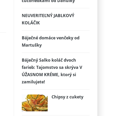
čučoriedkami od Danulky
NEUVERITEĽNÝ JABLKOVÝ
KOLÁČIK
Báječné domáce venčeky od
Martušky
Báječný Salko koláč dvoch
farieb: Tajomstvo sa skrýva V
ÚŽASNOM KRÉME, ktorý si
zamilujete!
Chipsy z cukety