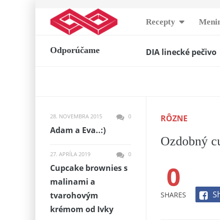
Skip
Recepty
Menin
to
content
DIA linecké pečivo
Odporúčame
Jednoducho famó
Šťavnaté kokosové
Vynikajúce parad
Indické korenené 
Lahodný kurací šal
28. NOVEMBRA 2015
0
RÔZNE
Martuškin úžasný 
Adam a Eva..:)
Báječné a krémové
Ozdobný c
Monte koláč. Troc
27. APRÍLA 2019
0
0
Americké lievance
Cupcake brownies s
malinami a
S
SHARES
tvarohovým
krémom od Ivky