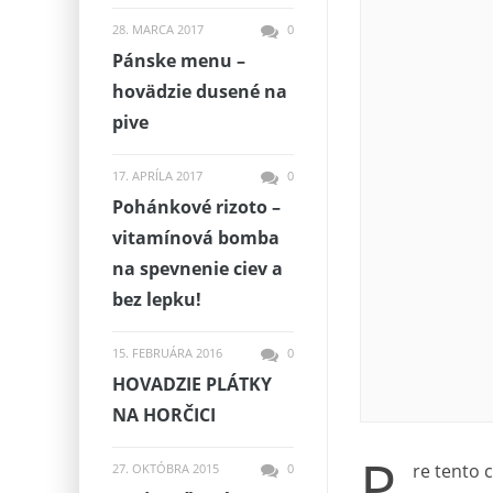
28. MARCA 2017
0
Pánske menu –
hovädzie dusené na
pive
17. APRÍLA 2017
0
Pohánkové rizoto –
vitamínová bomba
na spevnenie ciev a
bez lepku!
15. FEBRUÁRA 2016
0
HOVADZIE PLÁTKY
NA HORČICI
P
re tento 
27. OKTÓBRA 2015
0