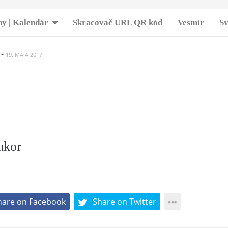
y | Kalendár
Skracovač URL QR kód
Vesmír
Sv
-
19. MÁJA 2017
zny MEDOVO-ORECHOVÝ koláčik
-
10. APRÍLA 2019
 muffiny bez lepku
-
7. MÁJA 2017
ajkové jednohubky s parmezánom
-
10. MARCA 2018
kuracie stehná
-
3. MÁJA 2017
át so syrom ktorý poteší
-
17. MARCA 2017
višňový koláč ktorý vám pohladí zmysly
-
15. APRÍLA 2017
 banánovo-kávové rezy
-
ukor
7. APRÍLA 2017
ha sušienok, trocha rumu, trocha smotany …
-
23. APRÍLA 20
 ORIGINÁL
-
2. MÁJA 2017
hare on Facebook
Share on Twitter