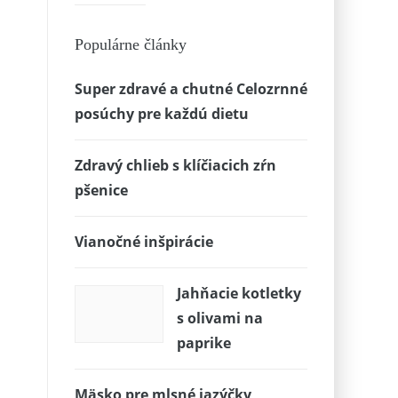
Populárne články
Super zdravé a chutné Celozrnné
posúchy pre každú dietu
Zdravý chlieb s klíčiacich zŕn
pšenice
Vianočné inšpirácie
Jahňacie kotletky
s olivami na
paprike
Mäsko pre mlsné jazýčky