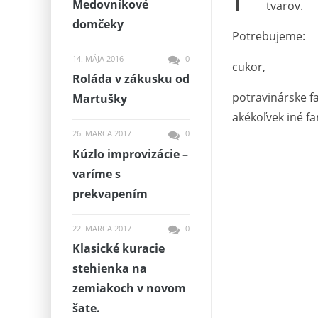
Medovníkové
tvarov.
domčeky
Potrebujeme:
14. MÁJA 2016
0
cukor,
Roláda v zákusku od
potravinárske f
Martušky
akékoľvek iné fa
26. MARCA 2017
0
Kúzlo improvizácie –
varíme s
prekvapením
22. MARCA 2017
0
Klasické kuracie
stehienka na
zemiakoch v novom
šate.