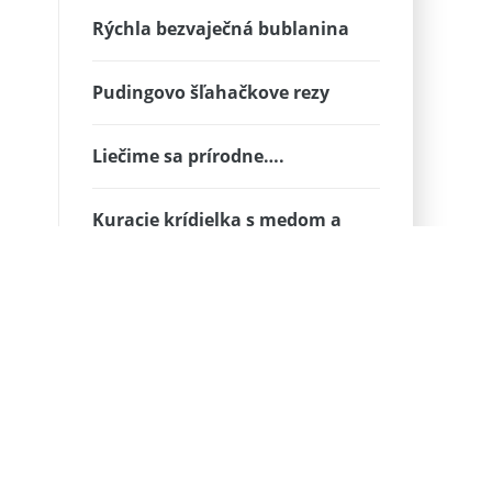
Rýchla bezvaječná bublanina
Pudingovo šľahačkove rezy
Liečime sa prírodne….
Kuracie krídielka s medom a
sójovou omáčkou
Kuracie steaky s
nivovou
omáčkou.
Jednoduchý recept, ktorý
zvládne každý!