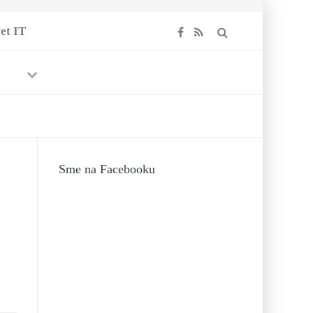
et IT
Previous
Next
Sme na Facebooku
19