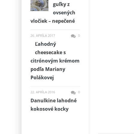
guľky z
ovsených
vločiek – nepečené
26. APRÍLA 2017
0
Ľahodný
cheesecake s
citrónovým krémom
podľa Mariany
Polákovej
22. APRÍLA 2016
0
Danulkine lahodné
kokosové kocky