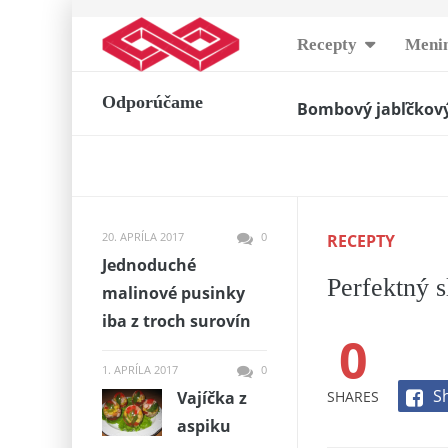
Skip
Recepty
Menin
to
Najlepšie mini pod
content
Odporúčame
Bombový jabľčkový
Syrové guličky ala
radosť v detských o
Rýchle pohostenie
Jednoduché cuketo
20. APRÍLA 2017
0
RECEPTY
Zapečené šampiňón
Jednoduché
Fantastické grilova
Perfektný s
malinové pusinky
Blikajúca hviezda 
iba z troch surovín
Piškótový koláč be
0
Cviklovo-čokoládov
1. APRÍLA 2017
0
S
SHARES
Vajíčka z
aspiku