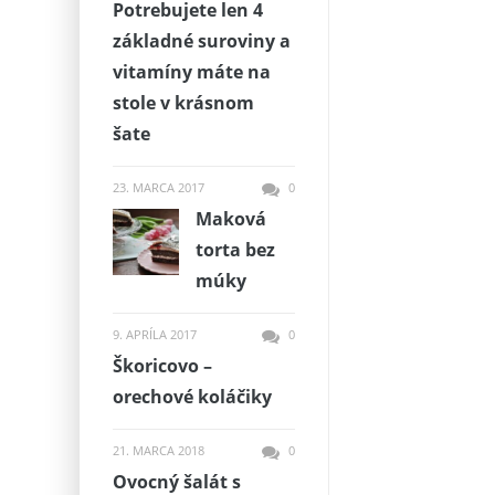
Potrebujete len 4
základné suroviny a
vitamíny máte na
stole v krásnom
šate
23. MARCA 2017
0
Maková
torta bez
múky
9. APRÍLA 2017
0
Škoricovo –
orechové koláčiky
21. MARCA 2018
0
Ovocný šalát s