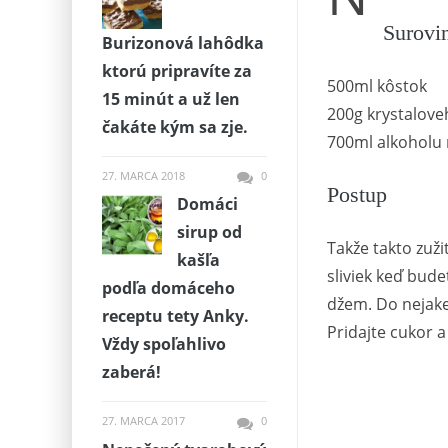
Surovi
Burizonová lahôdka
ktorú pripravíte za
500ml kôstok
15 minút a už len
200g krystalove
čakáte kým sa zje.
700ml alkoholu
27. MARCA 2018
0
Postup
Domáci
sirup od
Takže takto zuži
kašľa
sliviek keď bude
podľa domáceho
džem. Do nejake
receptu tety Anky.
Pridajte cukor a
Vždy spoľahlivo
zaberá!
27. MARCA 2017
0