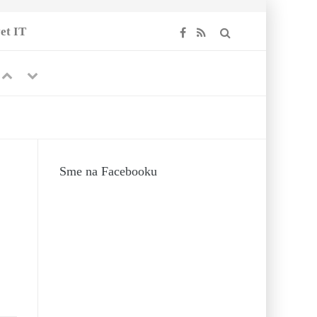
et IT
Previous
Next
á
Sme na Facebooku
MÁJA 2017