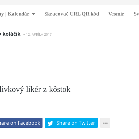
y | Kalendár
Skracovač URL QR kód
Vesmír
Sv
lesníky… :)
-
30. MARCA 2018
 koláčik
-
12. APRÍLA 2017
 kuriatka na prechádzke. Jednoduchá príprava a obrovsk
čkách. :)
-
24. MARCA 2018
 jednoducho
-
24. MARCA 2017
vé krokety so syrom
-
29. MARCA 2018
y s nivou a pancettou
-
30. MARCA 2018
né kuracie kúsky – potrebujete iba tieto 3 suroviny!
-
3. 
livkový likér z kôstok
– farebné pozdravy z hviezdy Sirius
-
5. APRÍLA 2022
z vajec a cholesterolu
-
17. MARCA 2018
a torta od Ivky
-
2. APRÍLA 2017
hare on Facebook
Share on Twitter