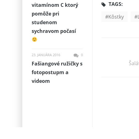
TAGS:
vitamínom C ktorý
pomôže pri
Kôstky
studenom
sychravom počasí
23. JANUÁRA 2016
0
Šalá
Fašiangové ružičky s
fotopostupm a
videom