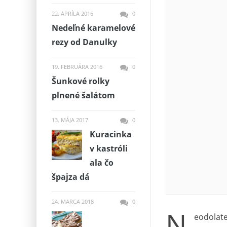
22. APRÍLA 2016
0
Nedeľné karamelové
rezy od Danulky
19. FEBRUÁRA 2016
0
Šunkové rolky
plnené šalátom
13. MÁJA 2017
0
Kuracinka
v kastróli
ala čo
špajza dá
24. MARCA 2018
0
N
eodolate