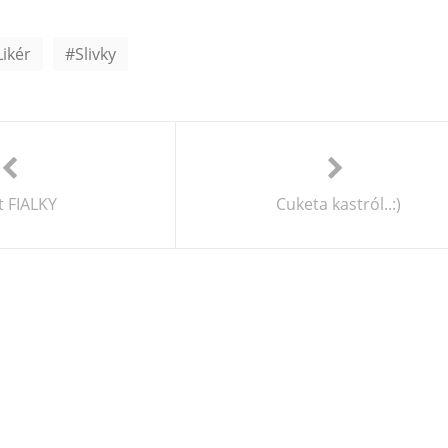
Likér
Slivky
t FIALKY
Cuketa kastról..:)