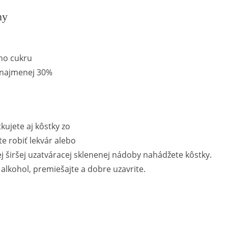
ny
ho cukru
 najmenej 30%
tkujete aj kôstky zo
te robiť lekvár alebo
j širšej uzatváracej sklenenej nádoby nahádžete kôstky.
 alkohol, premiešajte a dobre uzavrite.