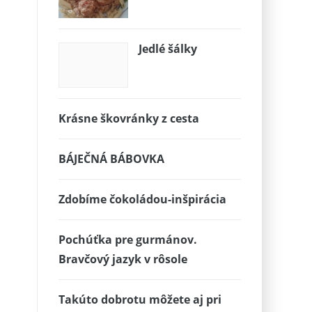
Jedlé šálky
Krásne škovránky z cesta
BÁJEČNÁ BÁBOVKA
Zdobíme čokoládou-inšpirácia
Pochúťka pre gurmánov.
Bravčový jazyk v rôsole
Takúto dobrotu môžete aj pri