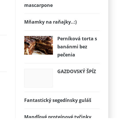
mascarpone
Mňamky na raňajky..:)
Perníková torta s
banánmi bez
pečenia
GAZDOVSKÝ ŠPÍZ
Fantastický segedínsky guláš
Mandľové proteínové tyčinky