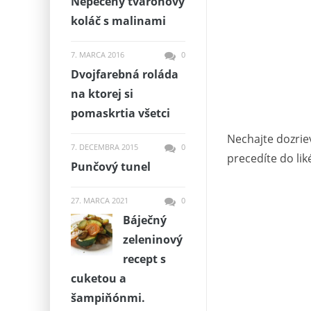
Nepečený tvarohový
koláč s malinami
7. MARCA 2016
0
Dvojfarebná roláda
na ktorej si
pomaskrtia všetci
Nechajte dozrie
7. DECEMBRA 2015
0
precedíte do li
Punčový tunel
27. MARCA 2021
0
Báječný
zeleninový
recept s
cuketou a
šampiňónmi.