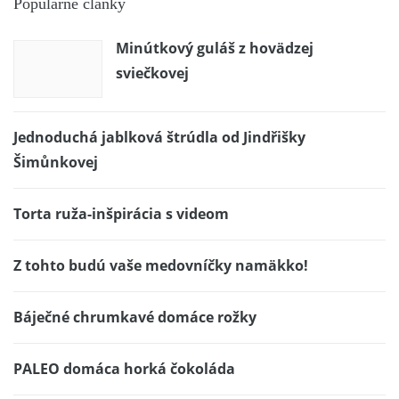
Populárne články
Minútkový guláš z hovädzej
sviečkovej
Jednoduchá jablková štrúdla od Jindřišky
Šimůnkovej
Torta ruža-inšpirácia s videom
Z tohto budú vaše medovníčky namäkko!
Báječné chrumkavé domáce rožky
PALEO domáca horká čokoláda