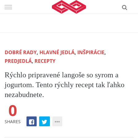
Skip
to
content
DOBRÉ RADY
,
HLAVNÉ JEDLÁ
,
INŠPIRÁCIE
,
PREDJEDLÁ
,
RECEPTY
Rýchlo pripravené langoše so syrom a
jogurtom. Tento rýchly recept tak ľahko
nezabudnete.
0
SHARES