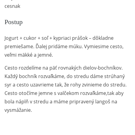
cesnak
Postup
Jogurt + cukor + soľ + kypriaci prášok – dôkladne
premiešame. Ďalej pridáme múku. Vymiesime cesto,
veľmi mäkké a jemné.
Cesto rozdelíme na päť rovnakých dielov-bochníkov.
Každý bochník rozvaľkáme, do stredu dáme strúhaný
syr a cesto uzavrieme tak, že rohy zvinieme do stredu.
Cesto otočíme jemne s valčekom rozvaľkáme,tak aby
bola náplň v stredu a máme pripravený langoš na
vysmážanie.