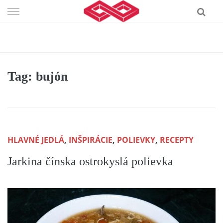
Skip
to
content
Tag: bujón
HLAVNÉ JEDLÁ
,
INŠPIRÁCIE
,
POLIEVKY
,
RECEPTY
Jarkina čínska ostrokyslá polievka