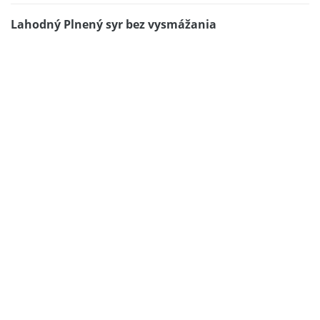
Lahodný Plnený syr bez vysmážania
Obojsmerné londýnske pruhy. Jednoduchy zakusok
s orechami
Fantastická francúzska cibulačka
Pizzové cesnakové tyčinky pre návštevu
Plnený croisant
Zmyselné horúce ovocie s vanilkovou zmrzlinou
Stehienka v mešcoch