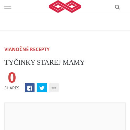
Skip
to
content
VIANOČNÉ RECEPTY
TYČINKY STAREJ MAMY
0
SHARES