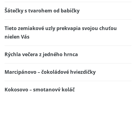
Šátečky s tvarohem od babičky
Tieto zemiakové uzly prekvapia svojou chuťou
nielen Vás
Rýchla večera z jedného hrnca
Marcipánovo – čokoládové hviezdičky
Kokosovo – smotanový koláč
Hermelínová pomazánka
Albert | meniny má 8. apríla