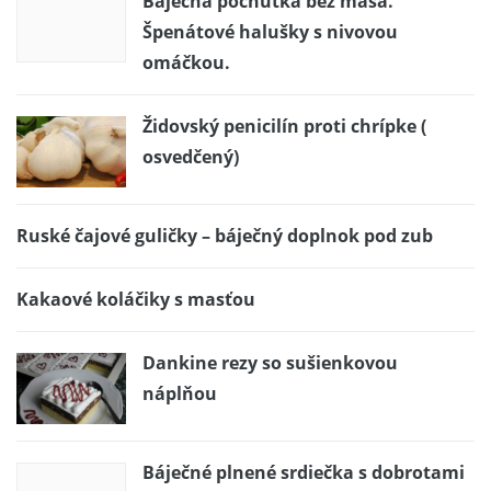
Báječná pochúťka bez mäsa.
Špenátové halušky s nivovou
omáčkou.
Židovský penicilín proti chrípke (
osvedčený)
Ruské čajové guličky – báječný doplnok pod zub
Kakaové koláčiky s masťou
Dankine rezy so sušienkovou
náplňou
Báječné plnené srdiečka s dobrotami