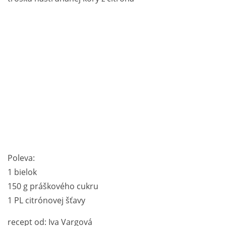
Poleva:
1 bielok
150 g práškového cukru
1 PL citrónovej šťavy
recept od: Iva Vargová