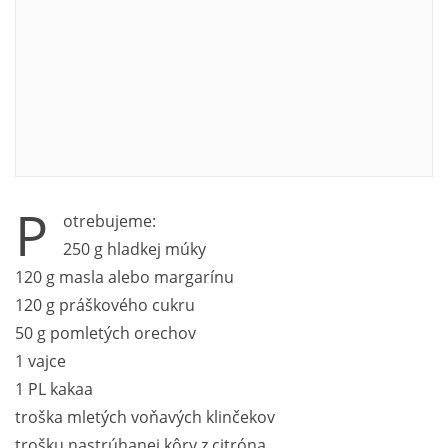
P
otrebujeme:
250 g hladkej múky
120 g masla alebo margarínu
120 g práškového cukru
50 g pomletých orechov
1 vajce
1 PL kakaa
troška mletých voňavých klinčekov
trošku nastrúhanej kôry z citróna