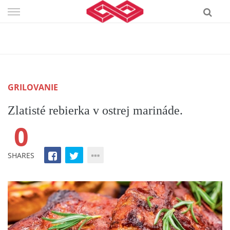
Skip
to
content
GRILOVANIE
Zlatisté rebierka v ostrej marináde.
0
SHARES