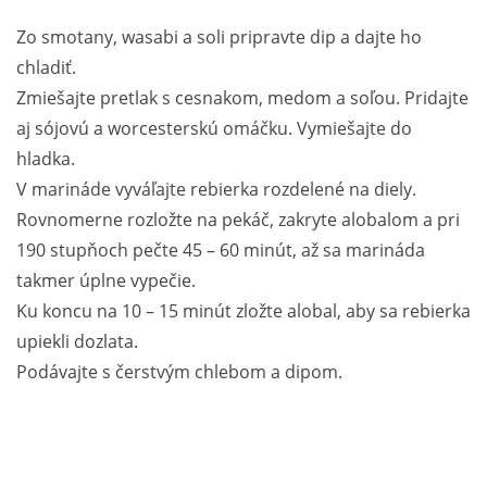
Zo smotany, wasabi a soli pripravte dip a dajte ho
chladiť.
Zmiešajte pretlak s cesnakom, medom a soľou. Pridajte
aj sójovú a worcesterskú omáčku. Vymiešajte do
hladka.
V marináde vyváľajte rebierka rozdelené na diely.
Rovnomerne rozložte na pekáč, zakryte alobalom a pri
190 stupňoch pečte 45 – 60 minút, až sa marináda
takmer úplne vypečie.
Ku koncu na 10 – 15 minút zložte alobal, aby sa rebierka
upiekli dozlata.
Podávajte s čerstvým chlebom a dipom.