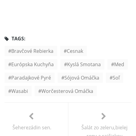
TAGS:
Bravčové Rebierka
Cesnak
Európska Kuchyňa
Kyslá Smotana
Med
Paradajkové Pyré
Sójová Omáčka
Soľ
Wasabi
Worčesterová Omáčka
Šeherezádin sen.
Šalát zo zeleru,bielej
repy a rajčiakov