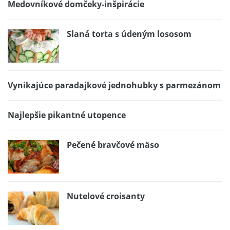
Medovníkové domčeky-inšpirácie
Slaná torta s údeným lososom
Vynikajúce paradajkové jednohubky s parmezánom
Najlepšie pikantné utopence
Pečené bravčové mäso
Nutelové croisanty