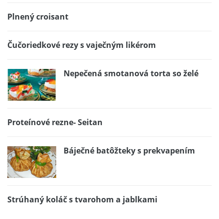
Plnený croisant
Čučoriedkové rezy s vaječným likérom
Nepečená smotanová torta so želé
Proteínové rezne- Seitan
Báječné batôžteky s prekvapením
Strúhaný koláč s tvarohom a jablkami