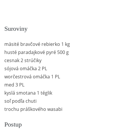
Suroviny
mäsité bravčové rebierko 1 kg
husté paradajkové pyré 500 g
cesnak 2 strúčiky
sójová omáčka 2 PL
worčestrová omáčka 1 PL
med 3 PL
kyslá smotana 1 téglik
soľ podľa chuti
trochu práškového wasabi
Postup