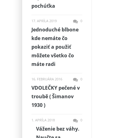
pochúťka
17. APRÍLA 2019
0
Jednoduché blbone
kde nemáte čo
pokaziť a použiť
môžete všetko čo
máte radi
16. FEBRUÁRA 2016
0
VDOLEČKY pečené v
troubě ( Šimanov
1930 )
1. APRÍLA 2018
0
Váženie bez váhy.
Naučte sa