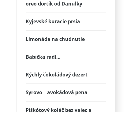
oreo dortík od Danulky
Kyjevské kuracie prsia
Limonáda na chudnutie
Babička radí…
Rýchly čokoládový dezert
Syrovo – avokádová pena
Piškótový koláč bez vajec a
cholesterolu
Výborný a zdravý domáci