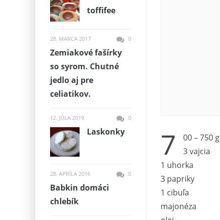
toffifee
28. MARCA 2017
0
Zemiakové fašírky
so syrom. Chutné
jedlo aj pre
celiatikov.
12. JÚLA 2019
0
7
Laskonky
00 – 750 g
3 vajcia
1 uhorka
28. APRÍLA 2016
0
3 papriky
Babkin domáci
1 cibuľa
chlebík
majonéza