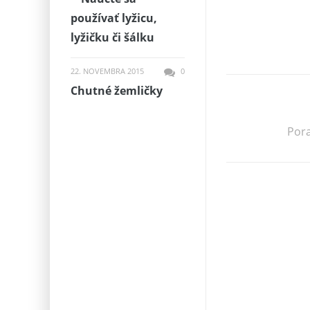
používať lyžicu,
lyžičku či šálku
22. NOVEMBRA 2015
0
Chutné žemličky
Pora