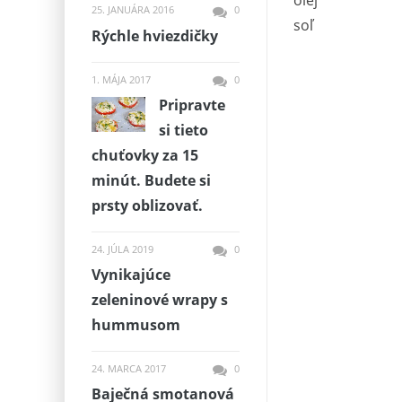
olej
25. JANUÁRA 2016
0
soľ
Rýchle hviezdičky
1. MÁJA 2017
0
Pripravte
si tieto
chuťovky za 15
minút. Budete si
prsty oblizovať.
24. JÚLA 2019
0
Vynikajúce
zeleninové wrapy s
hummusom
24. MARCA 2017
0
Baječná smotanová