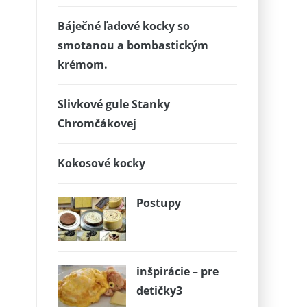
Báječné ľadové kocky so
smotanou a bombastickým
krémom.
Slivkové gule Stanky
Chromčákovej
Kokosové kocky
Postupy
inšpirácie – pre
detičky3