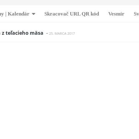
y | Kalendár
Skracovač URL QR kód
Vesmír
Sv
 z teľacieho mäsa
-
25. MARCA 2017
tvom
-
22. JÚLA 2017
 polievka s topinaburom
-
24. MARCA 2017
ladké palacinky. Tieto dobroty si všetci obľúbia. Inšpiru
mi.
-
14. MARCA 2018
ý karfiol
-
7. MÁJA 2017
 v karamelovom župane
-
21. APRÍLA 2017
oré nemusia byť v mrazničke.
-
26. MARCA 2018
máčok. Hodia sa k mäsu, zelenine a dokonca aj na hrian
edkový cheesecake
-
18. MARCA 2018
 nie tak ku pivu ale ako pivo :)
-
9. APRÍLA 2022