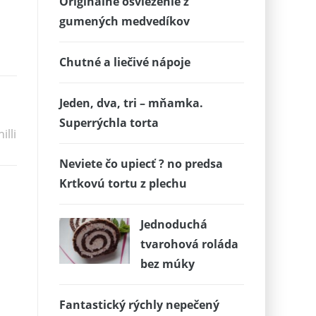
Originálne osvieženie z
gumených medvedíkov
Chutné a liečivé nápoje
Jeden, dva, tri – mňamka.
Superrýchla torta
illi
Neviete čo upiecť ? no predsa
Krtkovú tortu z plechu
Jednoduchá
tvarohová roláda
bez múky
Fantastický rýchly nepečený