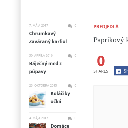
7. MÁJA 2017
0
PREDJEDLÁ
Chrumkavý
Paprikový 
Zaváraný karfiol
0
30. APRÍLA 2016
0
Báječný med z
S
SHARES
púpavy
23. OKTÓBRA 2015
0
Koláčiky -
očká
4. MÁJA 2017
0
Domáce