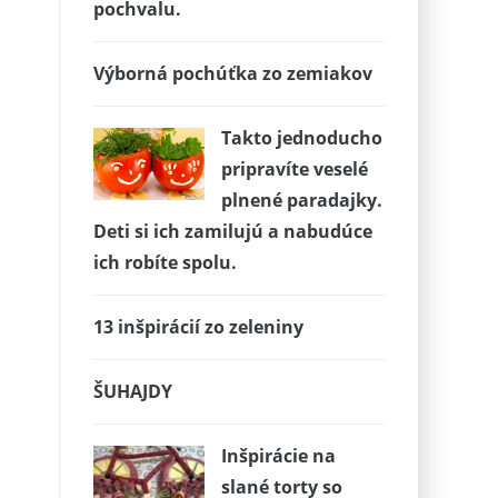
pochvalu.
Výborná pochúťka zo zemiakov
Takto jednoducho
pripravíte veselé
plnené paradajky.
Deti si ich zamilujú a nabudúce
ich robíte spolu.
13 inšpirácií zo zeleniny
ŠUHAJDY
Inšpirácie na
slané torty so