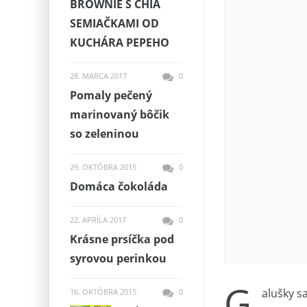
BROWNIE S CHIA
SEMIAČKAMI OD
KUCHÁRA PEPEHO
28. MARCA 2017
0
Pomaly pečený
marinovaný bôčik
so zeleninou
29. OKTÓBRA 2015
0
Domáca čokoláda
22. APRÍLA 2017
0
Krásne prsíčka pod
syrovou perinkou
G
alušky s
16. OKTÓBRA 2015
0