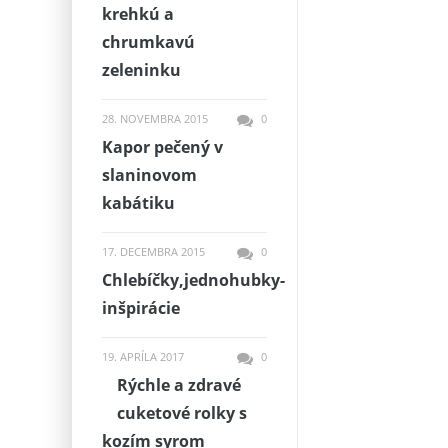
krehkú a
chrumkavú
zeleninku
28. NOVEMBRA 2015
0
Kapor pečený v
slaninovom
kabátiku
17. DECEMBRA 2015
0
Chlebíčky,jednohubky-
inšpirácie
19. APRÍLA 2017
0
Rýchle a zdravé
cuketové rolky s
kozím syrom