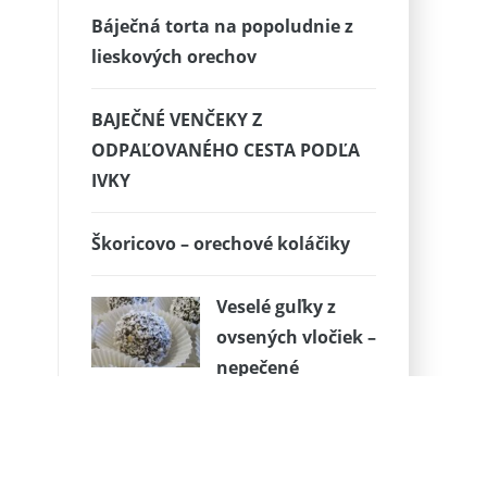
Báječná torta na popoludnie z
lieskových orechov
BAJEČNÉ VENČEKY Z
ODPAĽOVANÉHO CESTA PODĽA
IVKY
Škoricovo – orechové koláčiky
Veselé guľky z
ovsených vločiek –
nepečené
Rýchla syrová polievka s
hráškom