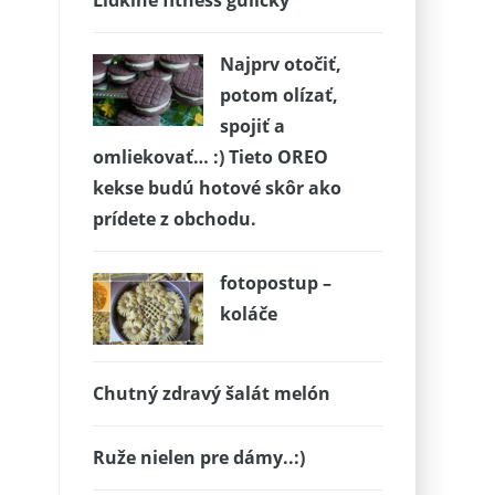
Lidkine fitness guličky
Najprv otočiť,
potom olízať,
spojiť a
omliekovať… :) Tieto OREO
kekse budú hotové skôr ako
prídete z obchodu.
fotopostup –
koláče
Chutný zdravý šalát melón
Ruže nielen pre dámy..:)