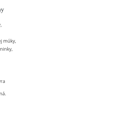
ny
,
j múky,
ninky,
yra
ná.