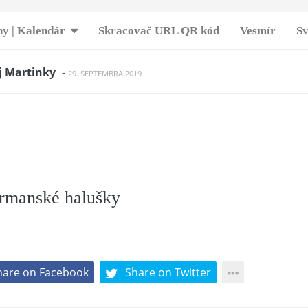
y | Kalendár
Skracovač URL QR kód
Vesmír
Sv
j Martinky
-
29. SEPTEMBRA 2019
 pralinky. Jednoduché a chutné.
-
11. APRÍLA 2017
zy. The American way
-
7. APRÍLA 2017
Sedliacke fondue v bosniaku
-
5. MÁJA 2017
brokolicou a syrom – FOTOPOSTUP
-
30. MARCA 2018
zo slaninkou
-
14. MÁJA 2017
mi a volským okom
-
24. MARCA 2016
a na spôsob muffiny
-
12. APRÍLA 2017
rmanské halušky
ého kardamomu a šafránu (koncentrát)
-
10. MÁJA 2019
vé pohladenie
-
21. APRÍLA 2017
hare on Facebook
Share on Twitter