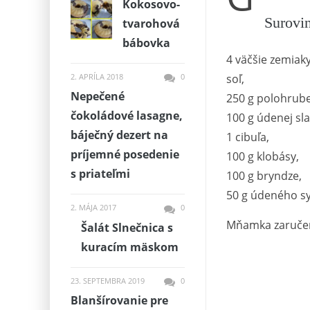
Kokosovo-
Surovi
tvarohová
bábovka
4 väčšie zemiaky
soľ,
2. APRÍLA 2018
0
Nepečené
250 g polohrube
čokoládové lasagne,
100 g údenej sla
báječný dezert na
1 cibuľa,
príjemné posedenie
100 g klobásy,
s priateľmi
100 g bryndze,
50 g údeného s
2. MÁJA 2017
0
Mňamka zaruče
Šalát Slnečnica s
kuracím mäskom
23. SEPTEMBRA 2019
0
Blanšírovanie pre