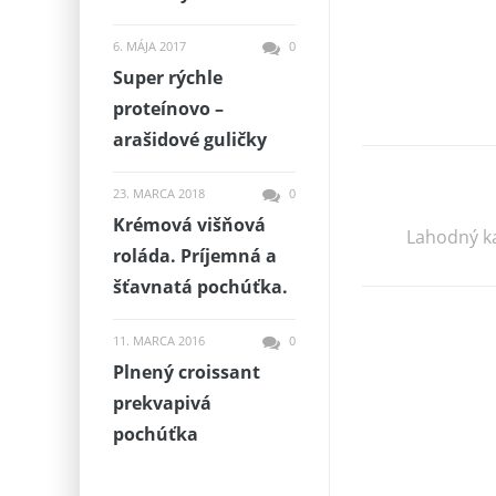
6. MÁJA 2017
0
Super rýchle
proteínovo –
arašidové guličky
23. MARCA 2018
0
Krémová višňová
Lahodný ka
roláda. Príjemná a
šťavnatá pochúťka.
11. MARCA 2016
0
Plnený croissant
prekvapivá
pochúťka