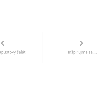
pustový šalát
Inšpirujme sa….