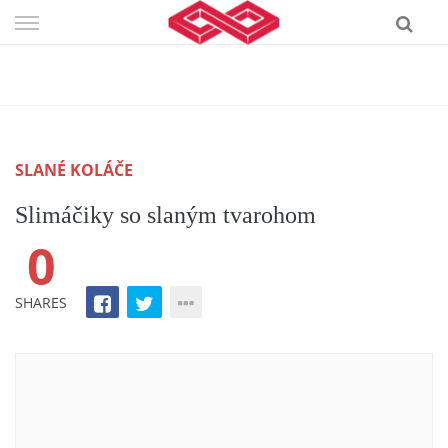
Skip
to
content
SLANÉ KOLÁČE
Slimáčiky so slaným tvarohom
0
SHARES