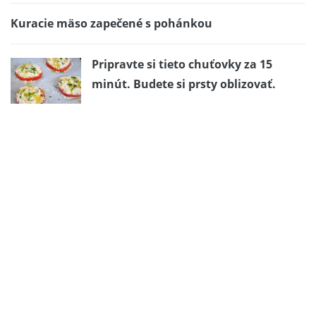
Kuracie mäso zapečené s pohánkou
Pripravte si tieto chuťovky za 15
minút. Budete si prsty oblizovať.
Zdravé Lasagne s jogurtovým tvarohom a hruškami
Pánske menu – hovädzie dusené na pive
Kakaovo-kokosové rezy podľa Simonky
S touto rastlinou prídu aj peniaze. Starajte sa o ňu
tak, aby zakvitla