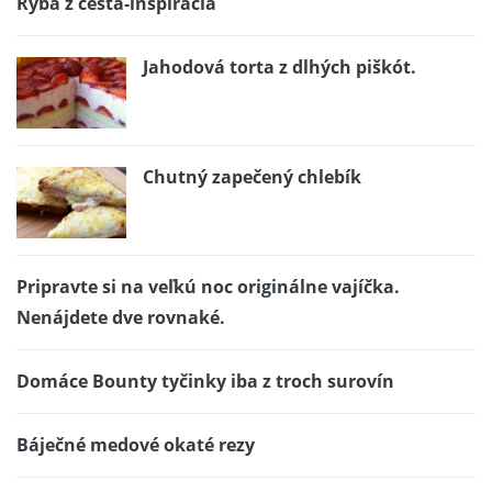
Ryba z cesta-inšpirácia
Jahodová torta z dlhých piškót.
Chutný zapečený chlebík
Pripravte si na veľkú noc originálne vajíčka.
Nenájdete dve rovnaké.
Domáce Bounty tyčinky iba z troch surovín
Báječné medové okaté rezy