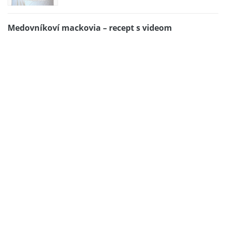
Medovníkoví mackovia – recept s videom
Pomazánka Liptauer
Chudneme s ľanovým semienkom. Jednoducho av
rýchlo
Klasické kura na masle s krémovou zemiakovou
kašou
Obrátený jablkový koláč
Jednoduchý zeleninový šalát s
avokádom