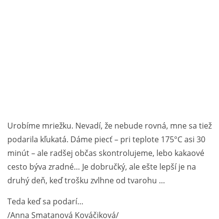
Urobíme mriežku. Nevadí, že nebude rovná, mne sa tiež
podarila kľukatá. Dáme piecť – pri teplote 175°C asi 30
minút – ale radšej občas skontrolujeme, lebo kakaové
cesto býva zradné… Je dobručký, ale ešte lepší je na
druhý deň, keď trošku zvlhne od tvarohu …
Teda keď sa podarí…
/Anna Smatanová Kováčiková/