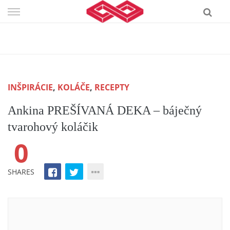
Skip
to
content
INŠPIRÁCIE
,
KOLÁČE
,
RECEPTY
Ankina PREŠÍVANÁ DEKA – báječný
tvarohový koláčik
0
SHARES