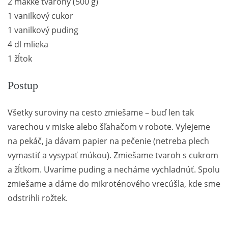
2 mäkké tvarohy (500 g)
1 vanilkový cukor
1 vanilkový puding
4 dl mlieka
1 žĺtok
Postup
Všetky suroviny na cesto zmiešame – buď len tak
varechou v miske alebo šľahačom v robote. Vylejeme
na pekáč, ja dávam papier na pečenie (netreba plech
vymastiť a vysypať múkou). Zmiešame tvaroh s cukrom
a žĺtkom. Uvaríme puding a necháme vychladnúť. Spolu
zmiešame a dáme do mikroténového vrecúšla, kde sme
odstrihli rožtek.