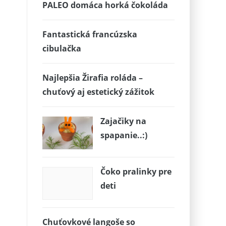
PALEO domáca horká čokoláda
Fantastická francúzska
cibulačka
Najlepšia Žirafia roláda –
chuťový aj estetický zážitok
Zajačiky na
spapanie..:)
Čoko pralinky pre
deti
Chuťovkové langoše so