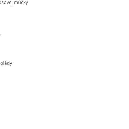
osovej múčky
or
kolády