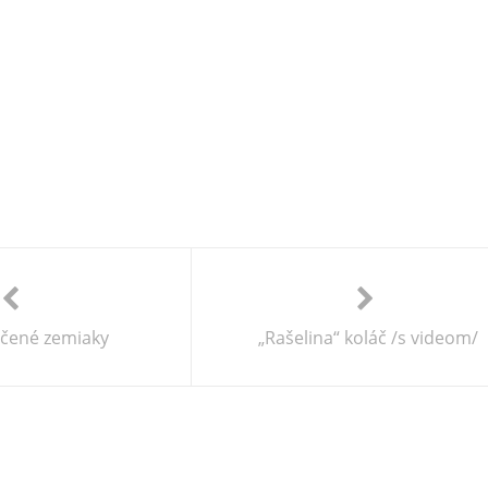
čené zemiaky
„Rašelina“ koláč /s videom/