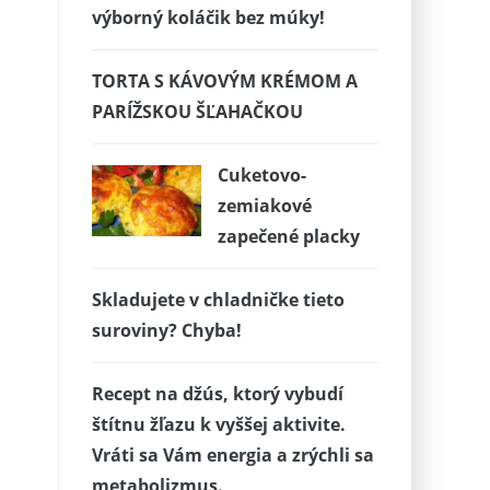
výborný koláčik bez múky!
TORTA S KÁVOVÝM KRÉMOM A
PARÍŽSKOU ŠĽAHAČKOU
Cuketovo-
zemiakové
zapečené placky
Skladujete v chladničke tieto
suroviny? Chyba!
Recept na džús, ktorý vybudí
štítnu žľazu k vyššej aktivite.
Vráti sa Vám energia a zrýchli sa
metabolizmus.