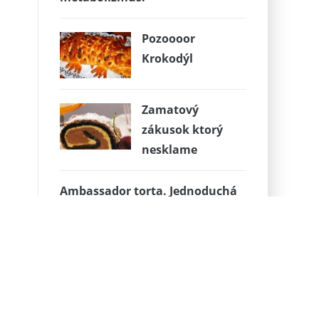
Pozoooor
Krokodýl
Zamatový
zákusok ktorý
nesklame
Ambassador torta. Jednoduchá
príprava, krémová a šťavnatá
chuť. Je to torta ako má byť.
Pizza tyčinky ako z pizzerie!
Báječné jablečné lívanečky se