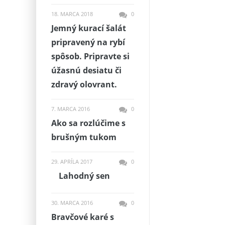
18. MARCA 2018
0
Jemný kurací šalát
pripravený na rybí
spôsob. Pripravte si
úžasnú desiatu či
zdravý olovrant.
7. MARCA 2016
0
Ako sa rozlúčime s
brušným tukom
29. APRÍLA 2017
0
Lahodný sen
30. MARCA 2016
0
Bravčové karé s