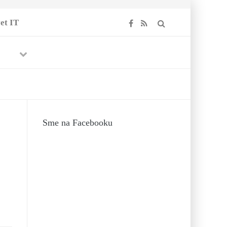
et IT
Previous
Next
18
18
Sme na Facebooku
ÍLA 2017
hko