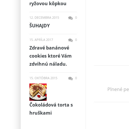
ryžovou kôpkou
12. DECEMBRA 2015
0
ŠUHAJDY
15. APRÍLA 2017
0
Zdravé banánové
cookies ktoré Vám
zdvihnú náladu.
15. OKTÓBRA 2015
0
Plnené pe
Čokoládová torta s
hruškami