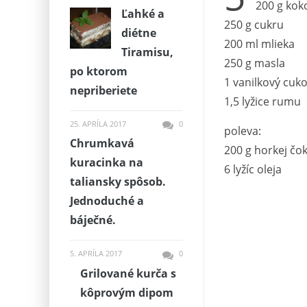
200 g kok
Ľahké a
250 g cukru
diétne
200 ml mlieka
Tiramisu,
250 g masla
po ktorom
1 vanilkový cuk
nepriberiete
1,5 lyžice rumu
25. APRÍLA 2017
0
poleva:
Chrumkavá
200 g horkej čo
kuracinka na
6 lyžíc oleja
taliansky spôsob.
Jednoduché a
báječné.
5. APRÍLA 2017
0
Grilované kurča s
kôprovým dipom