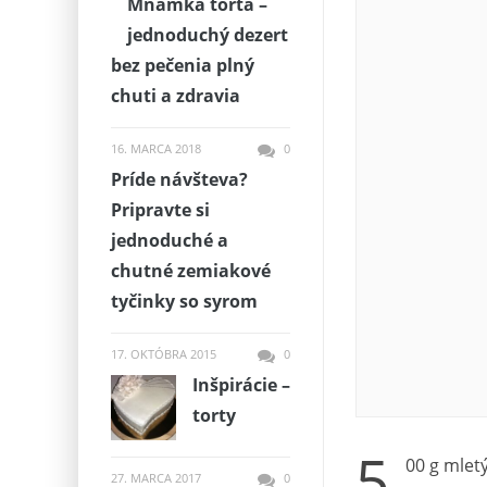
Mňamka torta –
jednoduchý dezert
bez pečenia plný
chuti a zdravia
16. MARCA 2018
0
Príde návšteva?
Pripravte si
jednoduché a
chutné zemiakové
tyčinky so syrom
17. OKTÓBRA 2015
0
Inšpirácie –
torty
5
00 g mlet
27. MARCA 2017
0