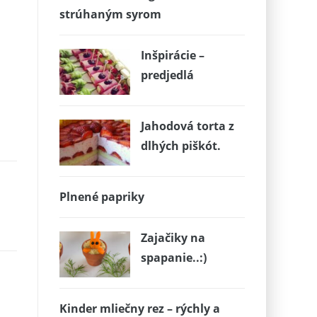
strúhaným syrom
Inšpirácie –
predjedlá
Jahodová torta z
dlhých piškót.
Plnené papriky
Zajačiky na
spapanie..:)
Kinder mliečny rez – rýchly a