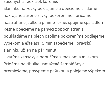
sušených sliviek, soľ. korenie.
Slaninku na kocky pokrájame a opečieme pridáme
nakrájané sušené slivky, pokoreníme…pridáme
nastrúhané jablko a plníme rezne, spojíme špáradlom.
Rezne opečieme na panvici z oboch strán a
poukladáme na plech osolíme pokoreníme podlejeme
výpekom a ešte asi 15 min zapečieme…oravskú
slaninku už len na pár minút.
Uvaríme zemiaky a popučíme s maslom a mliekom.
Pridáme na cibuľke usmažené šampiňóny a
premiešame, posypeme pažítkou a polejeme výpekom.