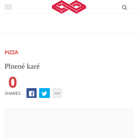
Skip
to
content
PIZZA
Plnené karé
0
SHARES