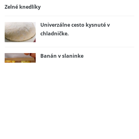
Zelné knedlíky
Univerzálne cesto kysnuté v
chladničke.
Banán v slaninke
Štedrák bez múky, cukru a pečenia
Čoko „číňan“