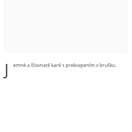
J
emné a šťavnaté karé s prekvapením v brušku.