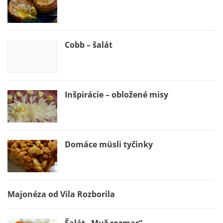
Cobb – šalát
Inšpirácie – obložené misy
Domáce müsli tyčinky
Majonéza od Vila Rozborila
Šalát „Muž rozmar“