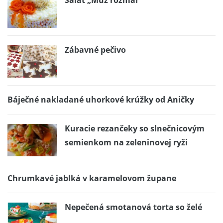
Zábavné pečivo
Báječné nakladané uhorkové krúžky od Aničky
Kuracie rezančeky so slnečnicovým
semienkom na zeleninovej ryži
Chrumkavé jablká v karamelovom župane
Nepečená smotanová torta so želé