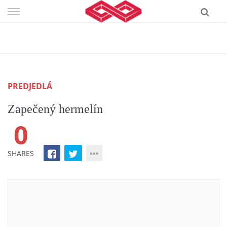
Skip
to
content
PREDJEDLÁ
Zapečený hermelín
0
SHARES