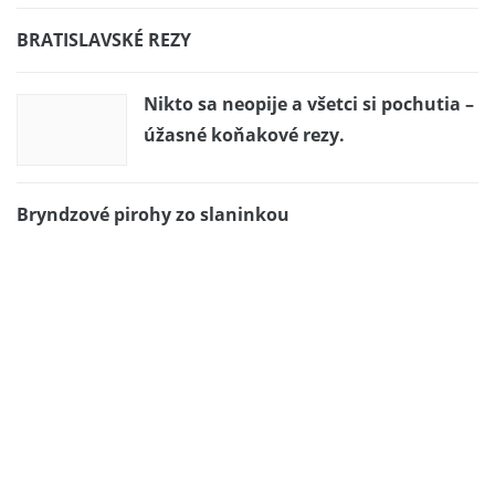
BRATISLAVSKÉ REZY
Nikto sa neopije a všetci si pochutia –
úžasné koňakové rezy.
Bryndzové pirohy zo slaninkou
Slaná torta
Smotanovo – višňová torta
Pikantné sójové kocky na čínsky
spôsob. Pri tejto úprave nezbadáte