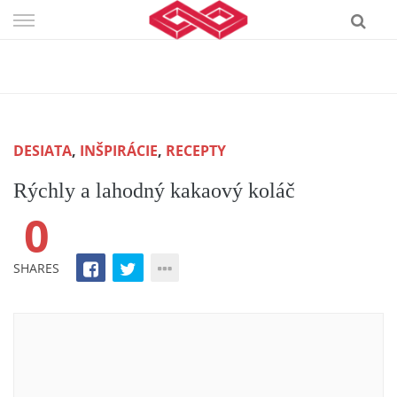
Skip
to
content
DESIATA
,
INŠPIRÁCIE
,
RECEPTY
Rýchly a lahodný kakaový koláč
0
SHARES