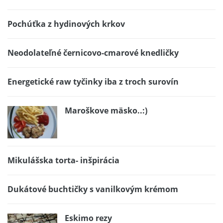
Pochúťka z hydinových krkov
Neodolateľné černicovo-cmarové knedličky
Energetické raw tyčinky iba z troch surovín
Maroškove mäsko..:)
Mikulášska torta- inšpirácia
Dukátové buchtičky s vanilkovým krémom
Eskimo rezy